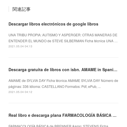
関連記事
Descargar libros electrónicos de google libros
UNA TRIBU PROPIA: AUTISMO Y ASPERGER: OTRAS MANERAS DE
ENTENDER EL MUNDO de STEVE SILBERMAN Ficha técnica UNA …
2021.05.04 04:13
Descarga gratuita de libros con isbn. AMAME in Spanish de SYLVIA DAY 9788408139218
AMAME de SYLVIA DAY Ficha técnica AMAME SYLVIA DAY Número de
páginas: 336 Idioma: CASTELLANO Formatos: Pdf, ePub, ...
2021.05.04 04:12
Real libro e descarga plana FARMACOLOGÍA BÁSICA 9788491134244
FARMACOLOGÍA BÁSICA de BRENNER &amp; STEVENS Ficha