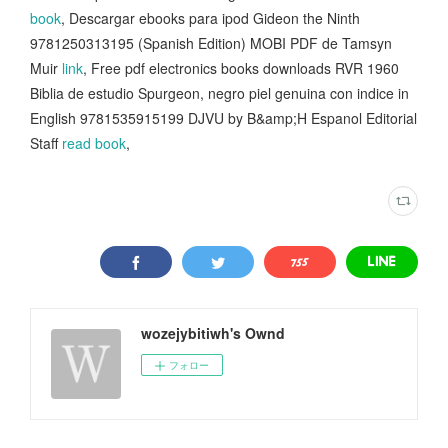
book
, Descargar ebooks para ipod Gideon the Ninth
9781250313195 (Spanish Edition) MOBI PDF de Tamsyn
Muir
link
, Free pdf electronics books downloads RVR 1960
Biblia de estudio Spurgeon, negro piel genuina con indice in
English 9781535915199 DJVU by B&amp;H Espanol Editorial
Staff
read book
,
wozejybitiwh's Ownd
フォロー