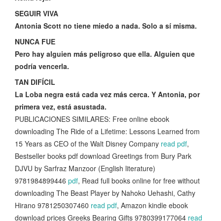
SEGUIR VIVA
Antonia Scott no tiene miedo a nada. Solo a sí misma.
NUNCA FUE
Pero hay alguien más peligroso que ella. Alguien que
podría vencerla.
TAN DIFÍCIL
La Loba negra está cada vez más cerca. Y Antonia, por
primera vez, está asustada.
PUBLICACIONES SIMILARES: Free online ebook
downloading The Ride of a Lifetime: Lessons Learned from
15 Years as CEO of the Walt Disney Company
read pdf
,
Bestseller books pdf download Greetings from Bury Park
DJVU by Sarfraz Manzoor (English literature)
9781984899446
pdf
, Read full books online for free without
downloading The Beast Player by Nahoko Uehashi, Cathy
Hirano 9781250307460
read pdf
, Amazon kindle ebook
download prices Greeks Bearing Gifts 9780399177064
read