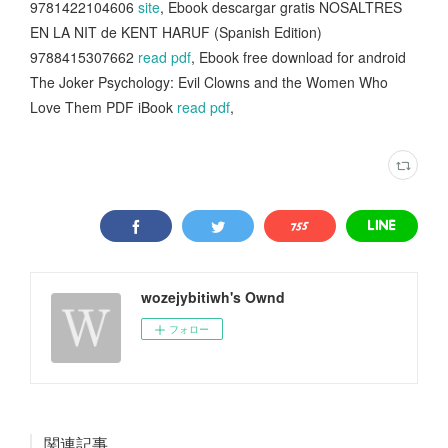
9781422104606
site
, Ebook descargar gratis NOSALTRES
EN LA NIT de KENT HARUF (Spanish Edition)
9788415307662
read pdf
, Ebook free download for android
The Joker Psychology: Evil Clowns and the Women Who
Love Them PDF iBook
read pdf
,
wozejybitiwh's Ownd
フォロー
関連記事