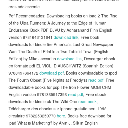
eres adolescente.
Pdf Recomendados: Downloading books on ipad 2 The Rise
of the Ultra Runners: A Journey to the Edge of Human
Endurance iBook PDF DJVU by Adharanand Finn English
version 9781643131641
download link
, Free book
downloads for kindle fire America's Last Great Newspaper
War: The Death of Print in a Two-Tabloid Town (English
Edition) by Mike Jaccarino
download link
, Descargar ebook
en formato pdf EL VIOLI D AUSCHWITZ (Spanish Edition)
9788497664172
download pdf
, Books downloadable to ipod
The Fourth Closet (Five Nights at Freddy's)
read pdf
, Free
downloadable books for psp The Iron Flower MOBI CHM
English version 9781335917393
read pdf
, Free ebook
downloads for kindle uk The Wild One
read book
,
Télécharger des ebooks sur iphone gratuitement L'été
circulaire 9782253259770
here
, Books free download for
ipad What is Marketing? by Alvin J. Silk in English